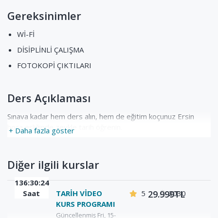
Gereksinimler
Wİ-Fİ
DİSİPLİNLİ ÇALIŞMA
FOTOKOPİ ÇIKTILARI
Ders Açıklaması
Sınava kadar hem ders alın, hem de eğitim koçunuz Ersin
hoca eşliğinde zevkle tarih öğrenin.
+ Daha fazla göster
Diğer ilgili kurslar
136:30:24
Saat
TARİH VİDEO
5
29.999TL
2030
KURS PROGRAMI
Güncellenmiş Fri, 15-