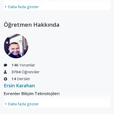
May-2026
+ Daha fazla göster
Öğretmen Hakkında
146
Yorumlar
3704
Öğrenciler
14
Dersler
Ersin Karahan
Evrenler Bilişim Teknolojileri
Ersin Karahan
+ Daha fazla göster