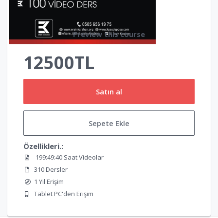
Preview this course
12500TL
Satın al
Sepete Ekle
Özellikleri.:
199:49:40 Saat Videolar
310 Dersler
1 Yıl Erişim
Tablet PC'den Erişim